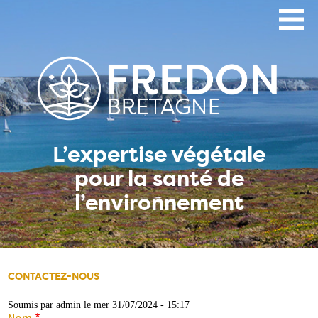
Aller
au
contenu
principal
L’expertise végétale
pour la santé de
l’environnement
CONTACTEZ-NOUS
Soumis par
admin
le
mer 31/07/2024 - 15:17
Nom