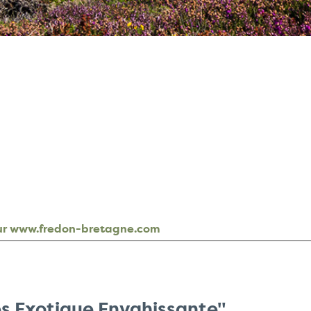
sur www.fredon-bretagne.com
es Exotique Envahissante"