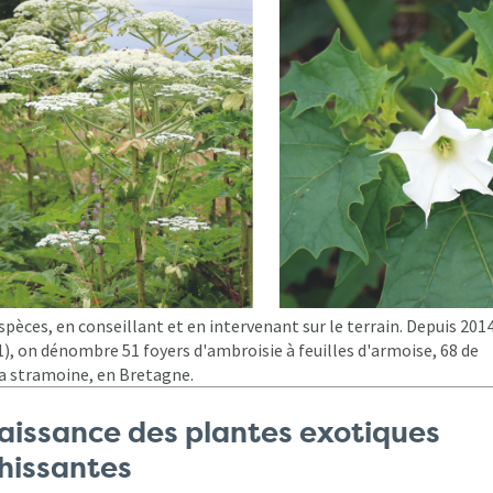
pèces, en conseillant et en intervenant sur le terrain. Depuis 2014
), on dénombre 51 foyers d'ambroisie à feuilles d'armoise, 68 de
ra stramoine, en Bretagne.
naissance des plantes exotiques
hissantes