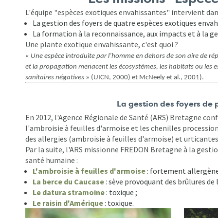
L'équipe "espèces exotiques envahissantes" intervient dan
La gestion des foyers de quatre espèces exotiques envah
La formation à la reconnaissance, aux impacts et à la ge
Une plante exotique envahissante, c'est quoi ?
«
Une espèce introduite par l’homme en dehors de son aire de rép
et la propagation menacent les écosystèmes, les habitats ou les
sanitaires négatives
» (UICN, 2000) et McNeely et al., 2001).
La gestion des foyers de
En 2012, l'Agence Régionale de Santé (ARS) Bretagne conf
l'ambroisie à feuilles d'armoise et les chenilles processio
des allergies (ambroisie à feuilles d'armoise) et urticante
Par la suite, l'ARS missionne FREDON Bretagne à la gestio
santé humaine :
L'ambroisie à feuilles d'armoise
: fortement allergène
La berce du Caucase
: sève provoquant des brûlures de l
Le datura stramoine
: toxique ;
Le raisin d'Amérique
: toxique.