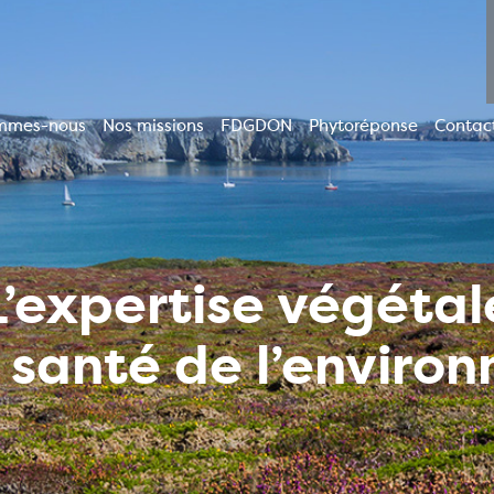
mmes-nous
Nos missions
FDGDON
Phytoréponse
Contac
ion
le
L’expertise végétal
a santé de l’enviro