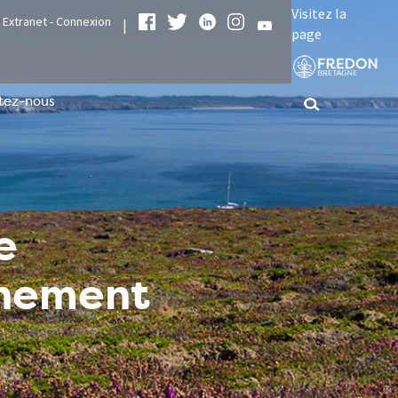
Visitez la
Extranet - Connexion
|
page
tez-nous
e
nnement