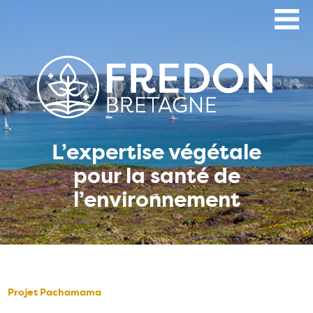
Aller
au
contenu
principal
L’expertise végétale
pour la santé de
l’environnement
Projet Pachamama