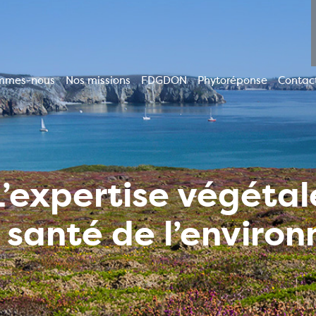
mmes-nous
Nos missions
FDGDON
Phytoréponse
Contac
ion
le
L’expertise végétal
a santé de l’enviro