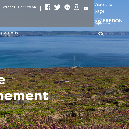
Visitez la
Extranet - Connexion
|
page
tez-nous
e
nnement