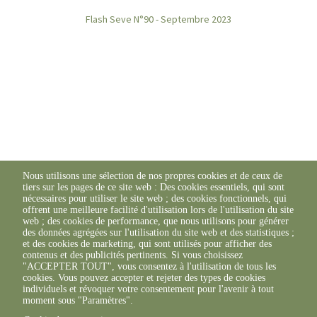
Flash Seve N°90 - Septembre 2023
Nous utilisons une sélection de nos propres cookies et de ceux de
tiers sur les pages de ce site web : Des cookies essentiels, qui sont
nécessaires pour utiliser le site web ; des cookies fonctionnels, qui
Retrouvez l'ensemble des Flash SEVE ICI
offrent une meilleure facilité d'utilisation lors de l'utilisation du site
web ; des cookies de performance, que nous utilisons pour générer
des données agrégées sur l'utilisation du site web et des statistiques ;
et des cookies de marketing, qui sont utilisés pour afficher des
contenus et des publicités pertinents. Si vous choisissez
"ACCEPTER TOUT", vous consentez à l'utilisation de tous les
cookies. Vous pouvez accepter et rejeter des types de cookies
individuels et révoquer votre consentement pour l'avenir à tout
moment sous "Paramètres".