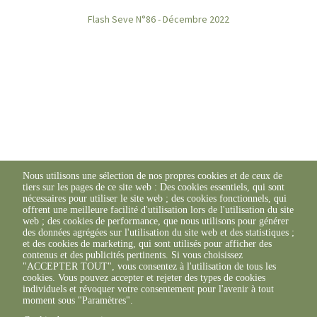
Flash Seve N°86 - Décembre 2022
Nous utilisons une sélection de nos propres cookies et de ceux de
tiers sur les pages de ce site web : Des cookies essentiels, qui sont
nécessaires pour utiliser le site web ; des cookies fonctionnels, qui
Retrouvez l'ensemble des Flash SEVE ICI
offrent une meilleure facilité d'utilisation lors de l'utilisation du site
web ; des cookies de performance, que nous utilisons pour générer
des données agrégées sur l'utilisation du site web et des statistiques ;
et des cookies de marketing, qui sont utilisés pour afficher des
contenus et des publicités pertinents. Si vous choisissez
"ACCEPTER TOUT", vous consentez à l'utilisation de tous les
cookies. Vous pouvez accepter et rejeter des types de cookies
individuels et révoquer votre consentement pour l'avenir à tout
moment sous "Paramètres".