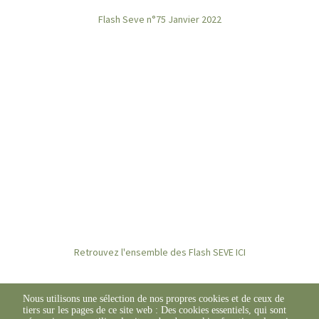
Flash Seve n°75 Janvier 2022
Retrouvez l'ensemble des Flash SEVE ICI
Nous utilisons une sélection de nos propres cookies et de ceux de
tiers sur les pages de ce site web : Des cookies essentiels, qui sont