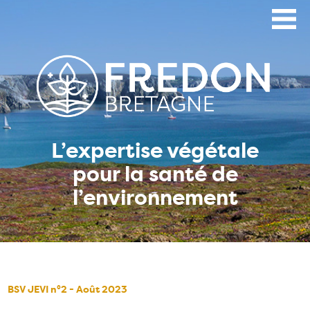
Aller
au
contenu
principal
L’expertise végétale
pour la santé de
l’environnement
BSV JEVI n°2 - Août 2023