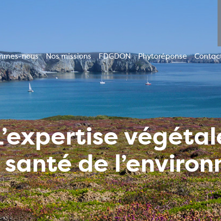
mmes-nous
Nos missions
FDGDON
Phytoréponse
Contac
ion
le
L’expertise végétal
a santé de l’enviro