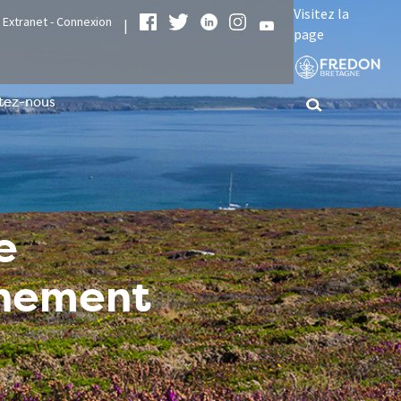
Visitez la
Extranet - Connexion
|
page
tez-nous
e
nnement