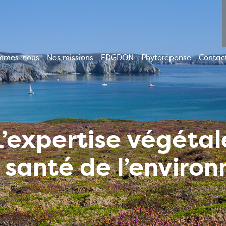
mmes-nous
Nos missions
FDGDON
Phytoréponse
Contac
ion
le
L’expertise végétal
a santé de l’enviro