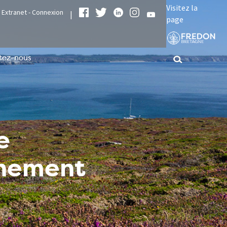
Visitez la
Extranet - Connexion
|
page
tez-nous
e
nnement