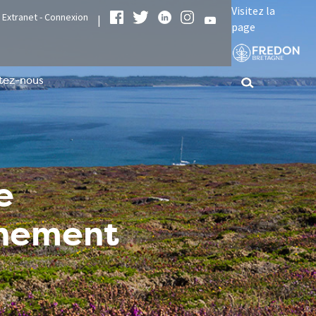
Visitez la
Extranet - Connexion
|
page
tez-nous
e
nnement