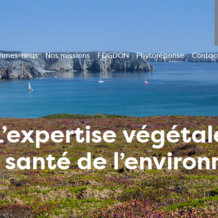
mmes-nous
Nos missions
FDGDON
Phytoréponse
Contac
ion
le
L’expertise végétal
a santé de l’enviro