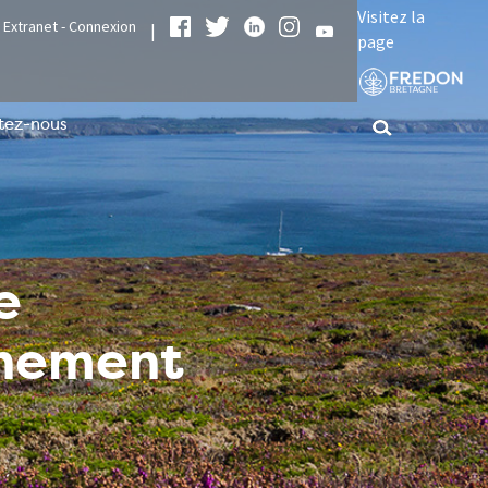
Visitez la
Extranet - Connexion
|
page
tez-nous
e
nnement