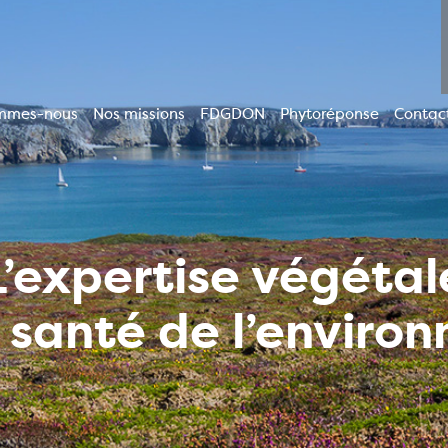
mmes-nous
Nos missions
FDGDON
Phytoréponse
Contac
ion
le
L’expertise végétal
a santé de l’enviro