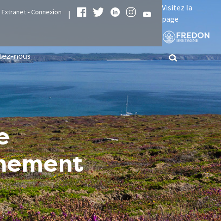
Visitez la
Extranet - Connexion
|
page
tez-nous
e
nnement