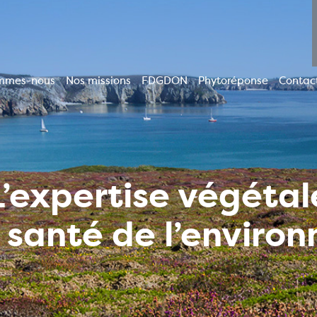
mmes-nous
Nos missions
FDGDON
Phytoréponse
Contac
ion
le
L’expertise végétal
a santé de l’enviro