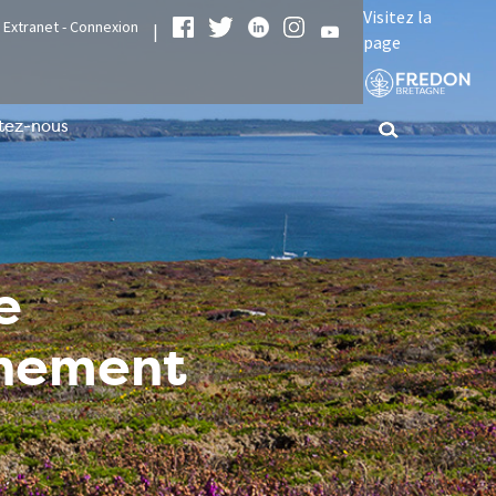
Visitez la
Extranet - Connexion
|
page
tez-nous
e
nnement