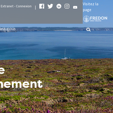
Visitez la
Extranet - Connexion
|
page
tez-nous
e
nnement