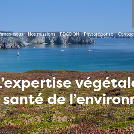
mmes-nous
Nos missions
FDGDON
Phytoréponse
Contac
ion
le
L’expertise végétal
a santé de l’enviro