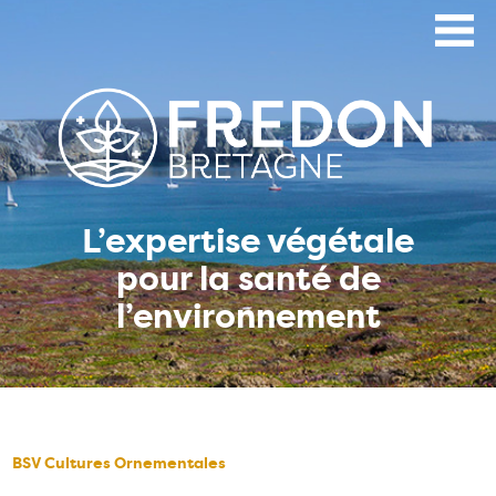
Aller
au
contenu
principal
L’expertise végétale
pour la santé de
l’environnement
BSV Cultures Ornementales