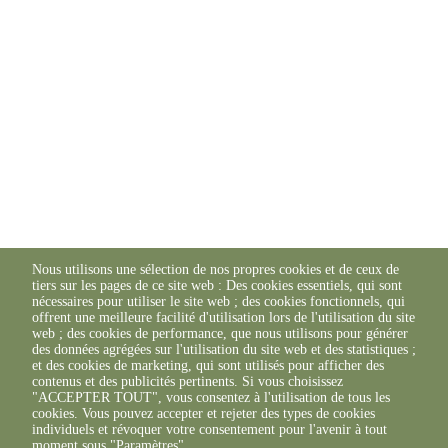
Nous utilisons une sélection de nos propres cookies et de ceux de
tiers sur les pages de ce site web : Des cookies essentiels, qui sont
nécessaires pour utiliser le site web ; des cookies fonctionnels, qui
offrent une meilleure facilité d'utilisation lors de l'utilisation du site
web ; des cookies de performance, que nous utilisons pour générer
des données agrégées sur l'utilisation du site web et des statistiques ;
et des cookies de marketing, qui sont utilisés pour afficher des
contenus et des publicités pertinents. Si vous choisissez
"ACCEPTER TOUT", vous consentez à l'utilisation de tous les
cookies. Vous pouvez accepter et rejeter des types de cookies
individuels et révoquer votre consentement pour l'avenir à tout
moment sous "Paramètres".