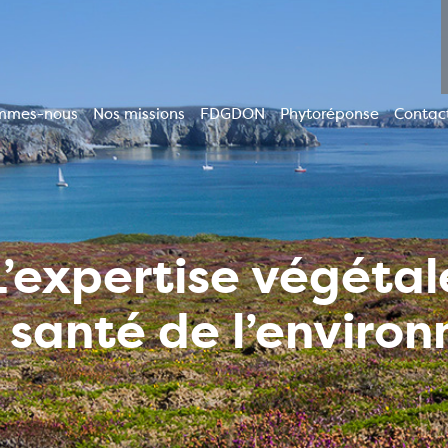
mmes-nous
Nos missions
FDGDON
Phytoréponse
Contac
ion
le
L’expertise végétal
a santé de l’enviro