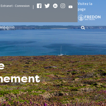
Visitez la
Extranet - Connexion
|
page
tez-nous
e
nnement