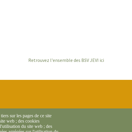
Retrouvez l'ensemble des BSV JEVI ici
iers sur les pages de ce site
 site web ; des cookies
l'utilisation du site web ; des
es agrégées sur l'utilisation du