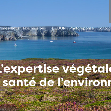
mmes-nous
Nos missions
FDGDON
Phytoréponse
Contac
ion
le
L’expertise végétal
a santé de l’enviro