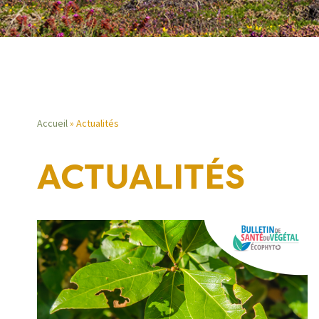
Accueil
Actualités
Fil
ACTUALITÉS
d'Ariane