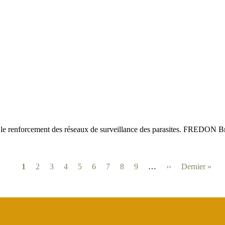
le renforcement des réseaux de surveillance des parasites. FREDON Bre
Page
1
Page
2
Page
3
Page
4
Page
5
Page
6
Page
7
Page
8
Page
9
…
Page
››
Dernière
Dernier »
suivante
page