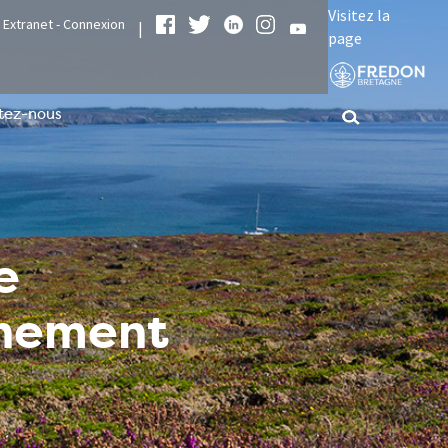
Visitez la
Extranet - Connexion
|
page
tez-nous
e
nnement