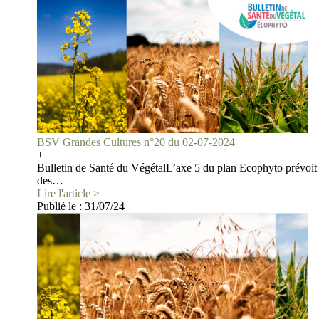
BSV Grandes Cultures n°20 du 02-07-2024
+
Bulletin de Santé du VégétalL’axe 5 du plan Ecophyto prévoit 
des…
Lire l'article >
Publié le :
31/07/24