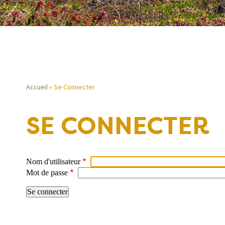
Accueil
Se Connecter
Fil
SE CONNECTER
d'Ariane
Nom d'utilisateur
Mot de passe