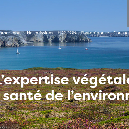
mmes-nous
Nos missions
FDGDON
Phytoréponse
Contac
ion
le
L’expertise végétal
a santé de l’enviro