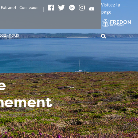
Visitez la
Extranet - Connexion
|
page
tez-nous
e
nnement