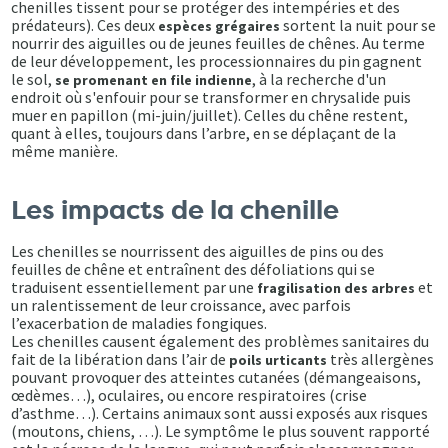
chenilles tissent pour se protéger des intempéries et des
prédateurs). Ces deux
sortent la nuit pour se
espèces grégaires
nourrir des aiguilles ou de jeunes feuilles de chênes. Au terme
de leur développement, les processionnaires du pin gagnent
le sol,
, à la recherche d'un
se promenant en file indienne
endroit où s'enfouir pour se transformer en chrysalide puis
muer en papillon (mi-juin/juillet). Celles du chêne restent,
quant à elles, toujours dans l’arbre, en se déplaçant de la
même manière.
Les impacts de la chenille
Les chenilles se nourrissent des aiguilles de pins ou des
feuilles de chêne et entraînent des défoliations qui se
traduisent essentiellement par une
et
fragilisation des arbres
un ralentissement de leur croissance, avec parfois
l’exacerbation de maladies fongiques.
Les chenilles causent également des problèmes sanitaires du
fait de la libération dans l’air de
très allergènes
poils urticants
pouvant provoquer des atteintes cutanées (démangeaisons,
œdèmes…), oculaires, ou encore respiratoires (crise
d’asthme…). Certains animaux sont aussi exposés aux risques
(moutons, chiens, …). Le symptôme le plus souvent rapporté