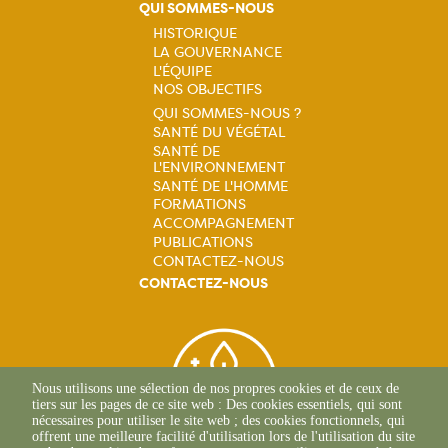
QUI SOMMES-NOUS
HISTORIQUE
LA GOUVERNANCE
Navigation
L'ÉQUIPE
NOS OBJECTIFS
principale
QUI SOMMES-NOUS ?
SANTÉ DU VÉGÉTAL
Navigation
SANTÉ DE
L'ENVIRONNEMENT
principale
SANTÉ DE L'HOMME
FORMATIONS
ACCOMPAGNEMENT
PUBLICATIONS
CONTACTEZ-NOUS
CONTACTEZ-NOUS
Nous utilisons une sélection de nos propres cookies et de ceux de
tiers sur les pages de ce site web : Des cookies essentiels, qui sont
nécessaires pour utiliser le site web ; des cookies fonctionnels, qui
offrent une meilleure facilité d'utilisation lors de l'utilisation du site