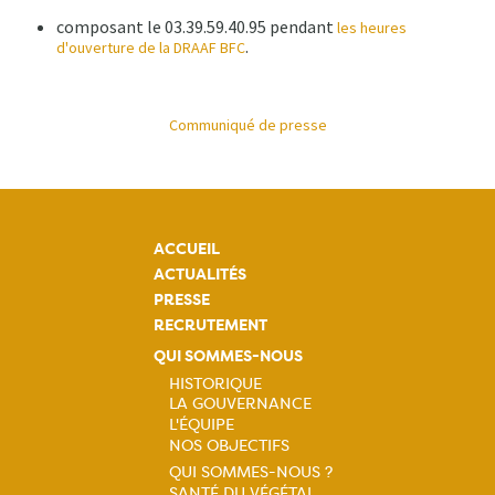
composant le 03.39.59.40.95 pendant
les heures
.
d'ouverture de la DRAAF BFC
Communiqué de presse
ACCUEIL
ACTUALITÉS
PRESSE
RECRUTEMENT
QUI SOMMES-NOUS
HISTORIQUE
LA GOUVERNANCE
Navigation
L'ÉQUIPE
NOS OBJECTIFS
principale
QUI SOMMES-NOUS ?
SANTÉ DU VÉGÉTAL