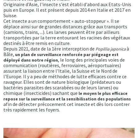
Originaire d'Asie, l'insecte s'est établi d'abord aux Etats-Unis
puis en Europe. Il est présent depuis 2014 en Italie et 2017 en
Suisse.
Cet insecte a un comportement « auto-stoppeur ». Il se
déplace ainsi sur de grandes distances grâce aux transports
(camions, trains, ...). Les larves peuvent être par ailleurs
transportées par la terre entourant les racines des végétaux
destinés à être remis en culture.
Depuis 2021, date de la 1ère interception de
à
Popillia japonica
Bâle,
un plan de surveillance renforcée par piégeage est
, le long des principales voies de
déployé dans notre région
communication (routières, ferroviaires, aéroportuaires)
assurant la liaison entre l'Italie, la Suisse et le Nord de
l'Europe. Il y a peu de méthodes de lutte efficaces contre ce
ravageur. Elles sont de nature biologique (prédateurs ou
bactéries parasites des scarabées ou de leurs larves) ou
chimique (insecticides) sachant que
le moyen le plus efficace
repose sur la surveillance et la sensibilisation des populations
afin de détecter précocement cet insecte et dès lors contrer
très rapidement les foyers.