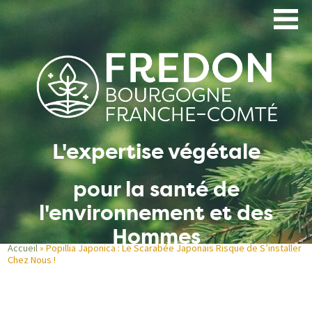
Aller
au
contenu
principal
L'expertise végétale
pour la santé de
l'environnement et des
Hommes
Accueil
Popillia Japonica : Le Scarabée Japonais Risque de S’installer
Chez Nous !
Fil
d'Ariane