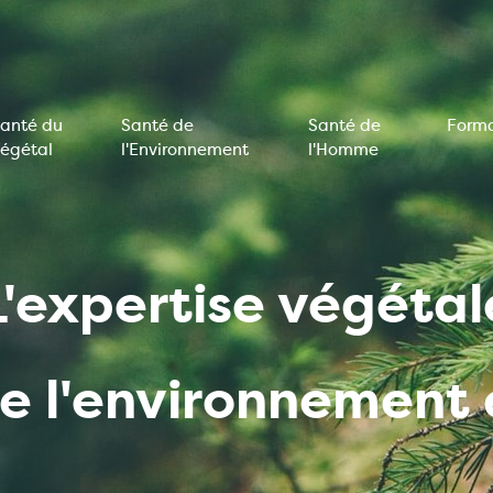
anté du
Santé de
Santé de
Forma
égétal
l'Environnement
l'Homme
on
e
L'expertise végétal
de l'environnemen