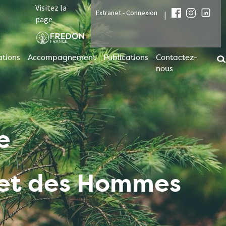
Visitez la
Extranet - Connexion
|
page
tions
Accompagnement
Publications
Contactez-
nous
e
t et des Hommes