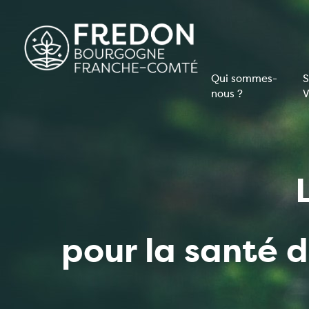
Aller
au
contenu
principal
Qui sommes-
S
nous ?
V
Navigati
principal
pour la santé 