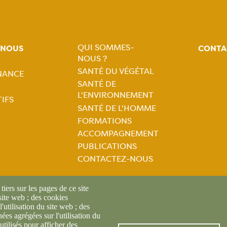
QUI SOMMES-
-NOUS
CONTA
NOUS ?
Navigation
SANTÉ DU VÉGÉTAL
NANCE
tion
SANTÉ DE
principale
L'ENVIRONNEMENT
IFS
ale
SANTÉ DE L'HOMME
FORMATIONS
ACCOMPAGNEMENT
PUBLICATIONS
CONTACTEZ-NOUS
iers sur les pages de ce site
 site web ; des cookies
l'utilisation du site web ; des
es agrégées sur l'utilisation du
utilisés pour afficher des