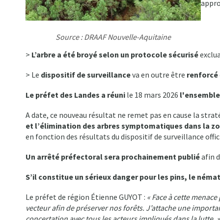
appro
Source : DRAAF Nouvelle-Aquitaine
>
L’arbre a été broyé selon un protocole sécurisé
exclua
> Le
dispositif de surveillance
va en outre être
renforcé
Le préfet des Landes a réuni
le 18 mars 2026
l'ensemble 
A date, ce nouveau résultat ne remet pas en cause la straté
et l’élimination des arbres symptomatiques dans la z
en fonction des résultats du dispositif de surveillance offi
Un arrêté préfectoral sera prochainement publié
afin 
S’il constitue un sérieux danger pour les pins, le né
Le préfet de région Étienne GUYOT :
« Face à cette menace
vecteur afin de préserver nos forêts. J’attache une importan
concertation avec tous les acteurs impliqués dans la lutte. »