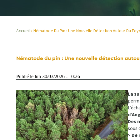
Accueil
Nématode Du Pin : Une Nouvelle Détection Autour Du Foy
Fil
d'Ariane
Nématode du pin : Une nouvelle détection autou
Publié le lun 30/03/2026 - 10:26
La su
permi
L’éch
d’An
Des 
sous c
>
De 