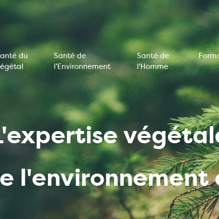
anté du
Santé de
Santé de
Forma
égétal
l'Environnement
l'Homme
on
e
L'expertise végétal
de l'environnemen