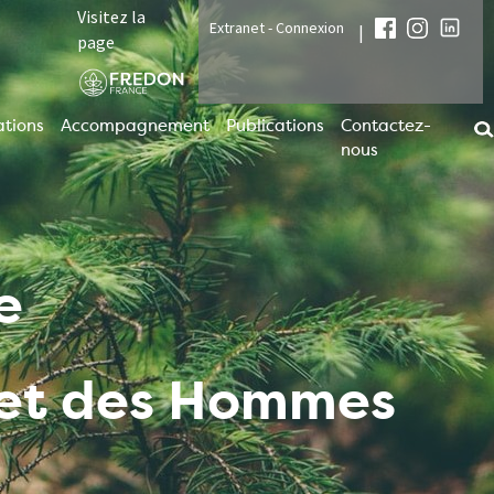
Visitez la
Extranet - Connexion
|
page
tions
Accompagnement
Publications
Contactez-
nous
e
t et des Hommes