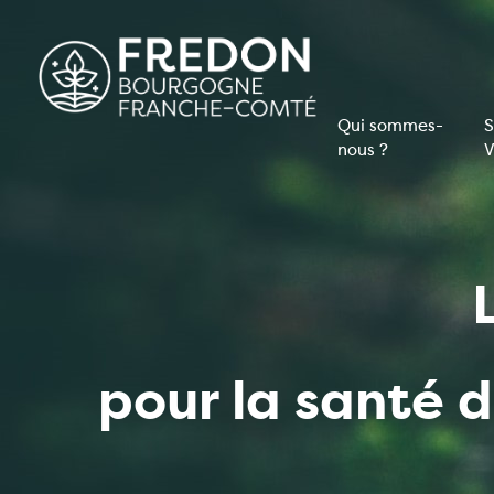
Aller
au
contenu
principal
Qui sommes-
S
nous ?
V
Navigati
principal
pour la santé 