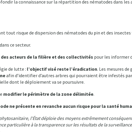
fondir la connaissance sur la répartition des nématodes dans les a
nt tout risque de dispersion des nématodes du pin et des insectes 
dans ce secteur.
des acteurs de la filière et des collectivités
pour les informer d
gie de lutte :
l’objectif visé reste l’éradication
. Les mesures de 
one
afin d’identifier d’autres arbres qui pourraient être infestés p
cielle dont le déploiement va se poursuivre.
de
modifier le périmètre de la zone délimitée
.
matode ne présente en revanche aucun risque pour la santé huma
 phytosanitaire, l'État déploie des moyens extrêmement conséquent
ce particulière à la transparence sur les résultats de la surveillanc