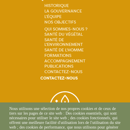
HISTORIQUE
LA GOUVERNANCE
Navigation
L'ÉQUIPE
NOS OBJECTIFS
principale
QUI SOMMES-NOUS ?
SANTÉ DU VÉGÉTAL
Navigation
SANTÉ DE
L'ENVIRONNEMENT
principale
SANTÉ DE L'HOMME
FORMATIONS
ACCOMPAGNEMENT
PUBLICATIONS
CONTACTEZ-NOUS
CONTACTEZ-NOUS
Nous utilisons une sélection de nos propres cookies et de ceux de
tiers sur les pages de ce site web : Des cookies essentiels, qui sont
nécessaires pour utiliser le site web ; des cookies fonctionnels, qui
offrent une meilleure facilité d'utilisation lors de l'utilisation du site
web ; des cookies de performance, que nous utilisons pour générer