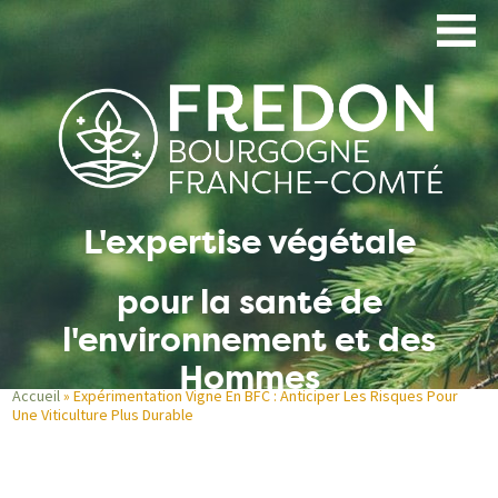
Aller
au
contenu
principal
L'expertise végétale
pour la santé de
l'environnement et des
Hommes
Accueil
Expérimentation Vigne En BFC : Anticiper Les Risques Pour
Une Viticulture Plus Durable
Fil
d'Ariane