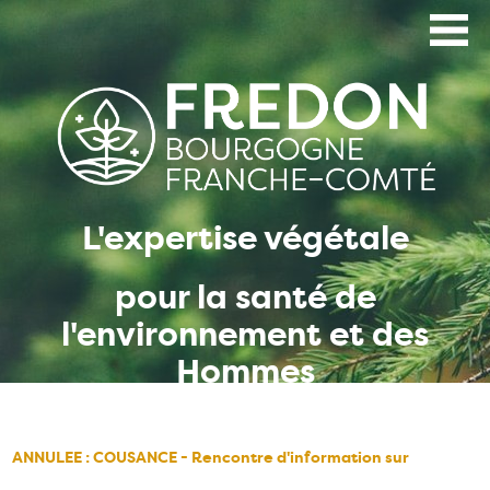
Aller
au
contenu
principal
L'expertise végétale
pour la santé de
l'environnement et des
Hommes
ANNULEE : COUSANCE - Rencontre d'information sur