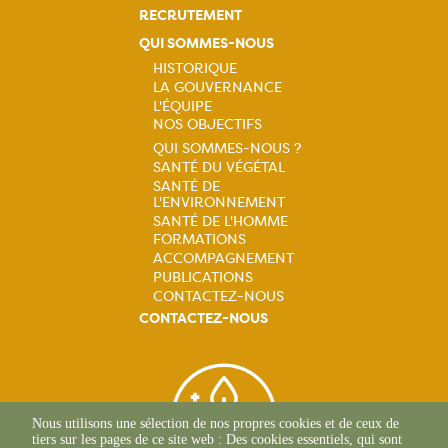
RECRUTEMENT
QUI SOMMES-NOUS
HISTORIQUE
LA GOUVERNANCE
Navigation
L'ÉQUIPE
NOS OBJECTIFS
principale
QUI SOMMES-NOUS ?
SANTÉ DU VÉGÉTAL
Navigation
SANTÉ DE
L'ENVIRONNEMENT
principale
SANTÉ DE L'HOMME
FORMATIONS
ACCOMPAGNEMENT
PUBLICATIONS
CONTACTEZ-NOUS
CONTACTEZ-NOUS
Nous utilisons une sélection de nos propres cookies et de ceux de
tiers sur les pages de ce site web : Des cookies essentiels, qui sont