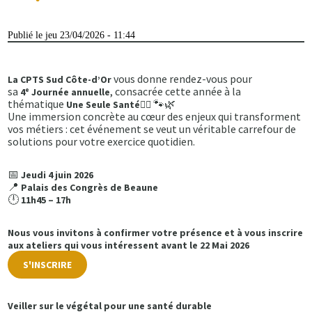
Publié le jeu 23/04/2026 - 11:44
vous donne rendez-vous pour
La CPTS Sud Côte-d’Or
sa
, consacrée cette année à la
4
ᵉ Journée annuelle
thématique
🐾🌿
Une Seule Santé
👩‍⚕️
Une immersion concrète au cœur des enjeux qui transforment
vos métiers : cet événement se veut un véritable carrefour de
solutions pour votre exercice quotidien.
📅
Jeudi 4 juin 2026
📍
Palais des Congrès de Beaune
🕛
11h45 – 17h
Nous vous invitons à confirmer votre présence et à vous inscrire
aux ateliers qui vous intéressent
avant le 22 Mai 2026
S'INSCRIRE
Veiller sur le végétal pour une santé durable