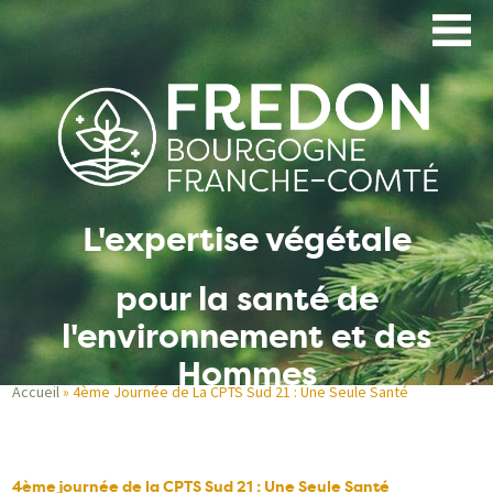
Aller
au
contenu
principal
L'expertise végétale
pour la santé de
l'environnement et des
Hommes
Accueil
4ème Journée de La CPTS Sud 21 : Une Seule Santé
Fil
d'Ariane
4ème journée de la CPTS Sud 21 : Une Seule Santé